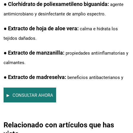
● Clorhidrato de poliexametileno biguanida:
agente
antimicrobiano y desinfectante de amplio espectro.
● Extracto de hoja de aloe vera:
calma e hidrata los
tejidos dañados.
● Extracto de manzanilla:
propiedades antiinflamatorias y
calmantes.
● Extracto de madreselva:
beneficios antibacterianos y
desintoxicantes naturales.
CONSULTAR AHORA
● Tocoferol (vitamina E):
protección antioxidante y
reparación de la barrera cutánea.
Relacionado con artículos que has