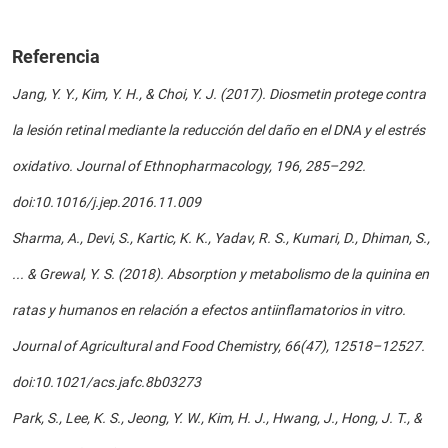
Referencia
Jang, Y. Y., Kim, Y. H., & Choi, Y. J. (2017). Diosmetin protege contra
la lesión retinal mediante la reducción del daño en el DNA y el estrés
oxidativo. Journal of Ethnopharmacology, 196, 285–292.
doi:10.1016/j.jep.2016.11.009
Sharma, A., Devi, S., Kartic, K. K., Yadav, R. S., Kumari, D., Dhiman, S.,
... & Grewal, Y. S. (2018). Absorption y metabolismo de la quinina en
ratas y humanos en relación a efectos antiinflamatorios in vitro.
Journal of Agricultural and Food Chemistry, 66(47), 12518–12527.
doi:10.1021/acs.jafc.8b03273
Park, S., Lee, K. S., Jeong, Y. W., Kim, H. J., Hwang, J., Hong, J. T., &