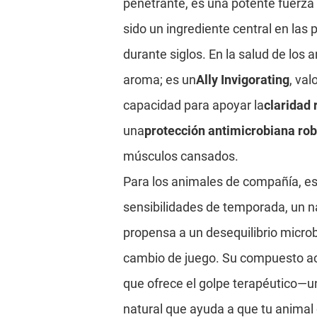
penetrante, es una potente fuerza
sido un ingrediente central en las 
durante siglos. En la salud de los
aroma; es un
Ally Invigorating
, va
capacidad para apoyar la
claridad 
una
protección antimicrobiana ro
músculos cansados.
Para los animales de compañía, e
sensibilidades de temporada, un na
propensa a un desequilibrio microb
cambio de juego. Su compuesto ac
que ofrece el golpe terapéutico—u
natural que ayuda a que tu animal