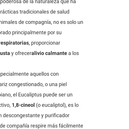
 poderosa de la naturaleza que ha
prácticas tradicionales de salud
 animales de compagnía, no es solo un
lorado principalmente por su
respiratorias
, proporcionar
busta
y ofrecer
alivio calmante
a los
specialmente aquellos con
riz congestionado, o una piel
iano, el Eucaliptus puede ser un
tivo,
1,8-cineol
(o eucaliptol), es lo
n descongestante y purificador
 de compañía respire más fácilmente