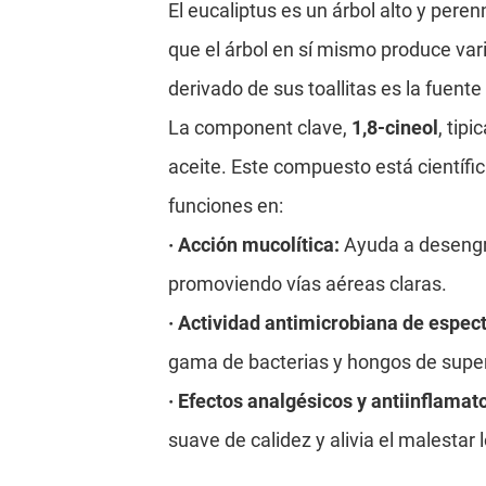
El eucaliptus es un árbol alto y pere
que el árbol en sí mismo produce var
derivado de sus toallitas es la fuente
La component clave,
1,8-cineol
, tip
aceite. Este compuesto está científ
funciones en:
· Acción mucolítica:
Ayuda a desengr
promoviendo vías aéreas claras.
· Actividad antimicrobiana de espec
gama de bacterias y hongos de super
· Efectos analgésicos y antiinflamat
suave de calidez y alivia el malestar l