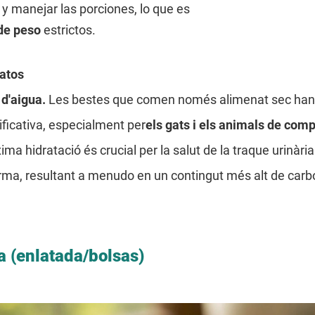
 y manejar las porciones, lo que es
de peso
estrictos.
ratos
 d'aigua.
Les bestes que comen només alimenat sec han d
ificativa, especialment per
els gats i els animals de com
ma hidratació és crucial per la salut de la traque urinària
orma, resultant a menudo en un contingut més alt de car
a (enlatada/bolsas)